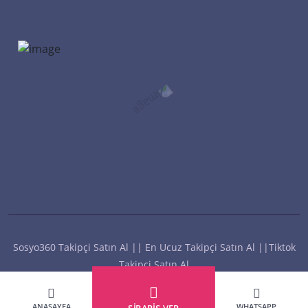
Instagram İzlenme Satın Al
Instagram Canlı Yayın İzlenme Satın Al
Instagram Sosyal Medya Yönetimi
Instagram Fenomen Paketleri
Instagram Keşfet Etkili Paketler
Instagram Hesap Satın Al
Reels İzlenme Hilesi
Twitter İzlenme Hilesi
İnstagram İzlenme Hilesi
Sosyo360 Takipçi Satın Al || En Ucuz Takipçi Satın Al ||Tiktok
Takipçi Satın Al
Hızlı İletişim
ANASAYFA
WHATSAPP
SİPARİŞ VER