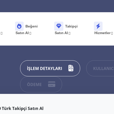
Beğeni
Takipçi
k
Satın Al
Satın Al
Hizmetler
İŞLEM DETAYLARI
KULLANICI
ÖDEME
0 Türk Takipçi Satın Al