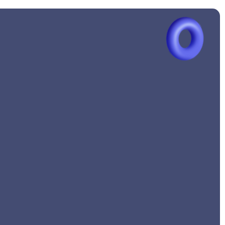
Instagram Reels İzlenme
Satın Al
ın Al
Instagram Türk Hikaye
Al
İzlenme
Satın
Instagram İGTV İzlenme
Satın Al