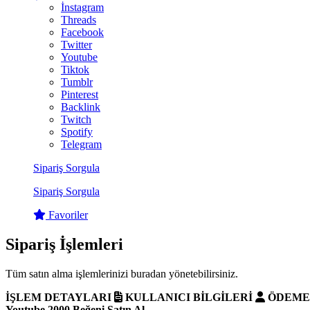
İnstagram
Threads
Facebook
Twitter
Youtube
Tiktok
Tumblr
Pinterest
Backlink
Twitch
Spotify
Telegram
Sipariş Sorgula
Sipariş Sorgula
Favoriler
Sipariş İşlemleri
Tüm satın alma işlemlerinizi buradan yönetebilirsiniz.
İŞLEM DETAYLARI
KULLANICI BİLGİLERİ
ÖDEM
Youtube 2000 Beğeni Satın Al