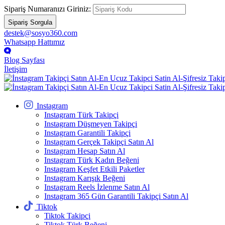
Sipariş Numaranızı Giriniz:
Sipariş Sorgula
destek@sosyo360.com
Whatsapp Hattımız
Blog Sayfası
İletişim
Instagram
Instagram Türk Takipçi
Instagram Düşmeyen Takipçi
Instagram Garantili Takipçi
Instagram Gerçek Takipçi Satın Al
Instagram Hesap Satın Al
Instagram Türk Kadın Beğeni
Instagram Keşfet Etkili Paketler
Instagram Karışık Beğeni
Instagram Reels İzlenme Satın Al
Instagram 365 Gün Garantili Takipçi Satın Al
Tiktok
Tiktok Takipçi
Tiktok Türk Beğeni