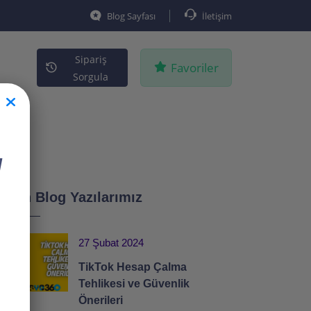
Blog Sayfası
İletişim
Sipariş
Favoriler
Sorgula
I
Son Blog Yazılarımız
27 Şubat 2024
TikTok Hesap Çalma
Tehlikesi ve Güvenlik
Önerileri