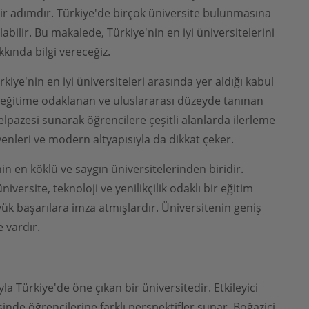
bir adımdır. Türkiye'de birçok üniversite bulunmasına
labilir. Bu makalede, Türkiye'nin en iyi üniversitelerini
kkında bilgi vereceğiz.
rkiye'nin en iyi üniversiteleri arasında yer aldığı kabul
sı eğitime odaklanan ve uluslararası düzeyde tanınan
elpazesi sunarak öğrencilere çeşitli alanlarda ilerleme
isyenleri ve modern altyapısıyla da dikkat çeker.
in en köklü ve saygın üniversitelerinden biridir.
ersite, teknoloji ve yenilikçilik odaklı bir eğitim
ük başarılara imza atmışlardır. Üniversitenin geniş
e vardır.
şıyla Türkiye'de öne çıkan bir üniversitedir. Etkileyici
de öğrencilerine farklı perspektifler sunar. Boğaziçi