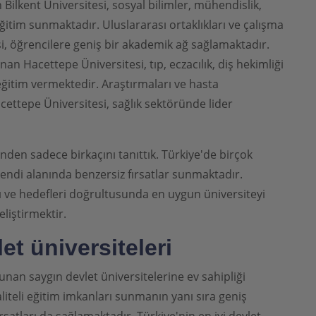
 Bilkent Üniversitesi, sosyal bilimler, mühendislik,
ğitim sunmaktadır. Uluslararası ortaklıkları ve çalışma
esi, öğrencilere geniş bir akademik ağ sağlamaktadır.
nan Hacettepe Üniversitesi, tıp, eczacılık, diş hekimliği
r eğitim vermektedir. Araştırmaları ve hasta
cettepe Üniversitesi, sağlık sektöründe lider
inden sadece birkaçını tanıttık. Türkiye'de birçok
kendi alanında benzersiz fırsatlar sunmaktadır.
arı ve hedefleri doğrultusunda en uygun üniversiteyi
liştirmektir.
et üniversiteleri
nan saygın devlet üniversitelerine ev sahipliği
liteli eğitim imkanları sunmanın yanı sıra geniş