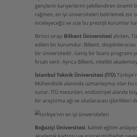
gençlerin kariyerlerini şekillendiren önemli 
rağmen, en iyi üniversiteleri belirlemek zor o
inceleyeceğiz ve size bu prestijli kurumlar ha
Birinci sırayı
Bilkent Üniversitesi
alırken, Tü
edilen bir kurumdur. Bilkent, disiplinlerara
bir üniversitedir. Geniş bir lisans programı y
fırsatı verir. Ayrıca Bilkent, nitelikli akadem
İstanbul Teknik Üniversitesi (İTÜ)
Türkiye'n
Mühendislik alanında uzmanlaşmış olan bu üniv
sunar. İTÜ mezunları, endüstriyel alanda büy
bir araştırma ağı ve uluslararası işbirlikleri d
Boğaziçi Üniversitesi
, kaliteli eğitim anlayı
akademik kadrosu ve güncel müfredatı sayesin