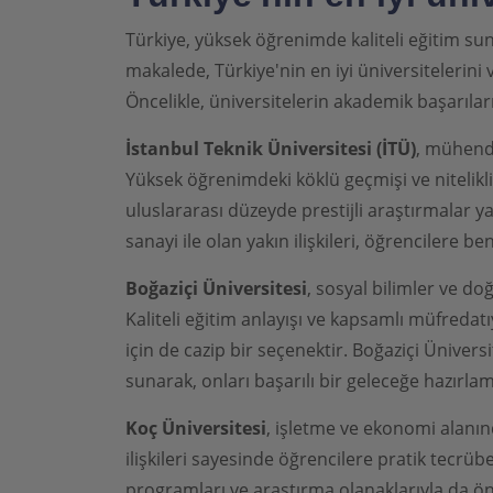
Türkiye, yüksek öğrenimde kaliteli eğitim su
makalede, Türkiye'nin en iyi üniversitelerini v
Öncelikle, üniversitelerin akademik başarıları
İstanbul Teknik Üniversitesi (İTÜ)
, mühendi
Yüksek öğrenimdeki köklü geçmişi ve nitelikl
uluslararası düzeyde prestijli araştırmalar 
sanayi ile olan yakın ilişkileri, öğrencilere 
Boğaziçi Üniversitesi
, sosyal bilimler ve do
Kaliteli eğitim anlayışı ve kapsamlı müfredatı
için de cazip bir seçenektir. Boğaziçi Ünivers
sunarak, onları başarılı bir geleceğe hazırla
Koç Üniversitesi
, işletme ve ekonomi alanın
ilişkileri sayesinde öğrencilere pratik tecrüb
programları ve araştırma olanaklarıyla da ön