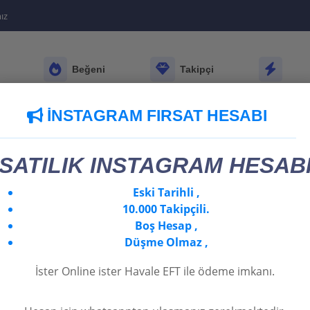
ız
Beğeni
Takipçi
k
Satın Al
Satın Al
Hizmetler
İNSTAGRAM FIRSAT HESABI
SATILIK INSTAGRAM HESAB
Eski Tarihli ,
10.000 Takipçili.
Boş Hesap ,
Düşme Olmaz ,
İster Online ister Havale EFT ile ödeme imkanı.