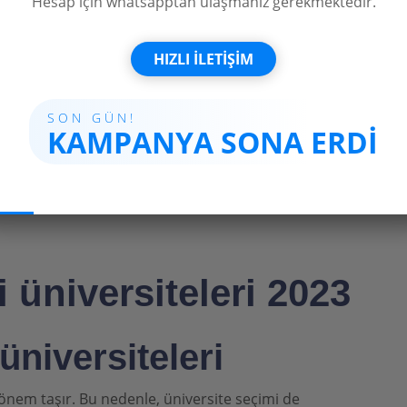
Hesap için whatsapptan ulaşmanız gerekmektedir.
HIZLI İLETİŞİM
SON GÜN!
KAMPANYA SONA ERDI
i üniversiteleri 2023
üniversiteleri
k önem taşır. Bu nedenle, üniversite seçimi de