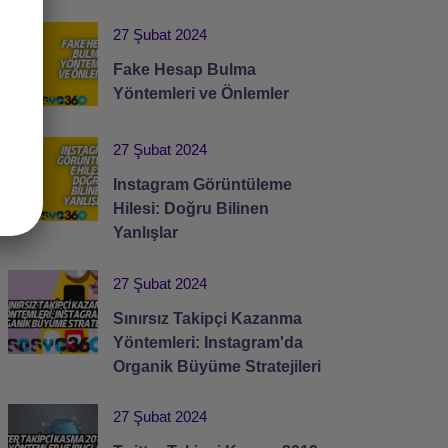
27 Şubat 2024
Fake Hesap Bulma
Yöntemleri ve Önlemler
27 Şubat 2024
Instagram Görüntüleme
Hilesi: Doğru Bilinen
Yanlışlar
27 Şubat 2024
Sınırsız Takipçi Kazanma
Yöntemleri: Instagram'da
Organik Büyüme Stratejileri
27 Şubat 2024