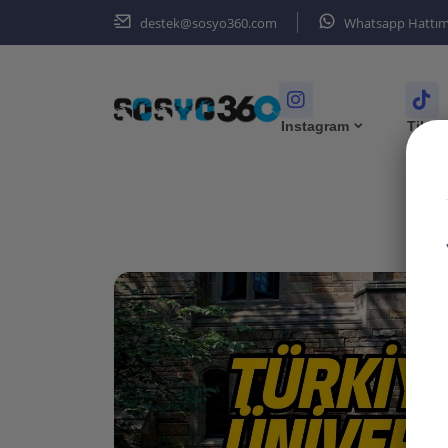
destek@sosyo360.com
Whatsapp Hattım
Instagram
Tikto