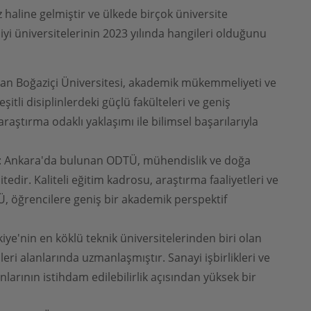
haline gelmiştir ve ülkede birçok üniversite
yi üniversitelerinin 2023 yılında hangileri olduğunu
alan Boğaziçi Üniversitesi, akademik mükemmeliyeti ve
şitli disiplinlerdeki güçlü fakülteleri ve geniş
aştırma odaklı yaklaşımı ile bilimsel başarılarıyla
: Ankara'da bulunan ODTÜ, mühendislik ve doğa
tedir. Kaliteli eğitim kadrosu, araştırma faaliyetleri ve
Ü, öğrencilere geniş bir akademik perspektif
kiye'nin en köklü teknik üniversitelerinden biri olan
eri alanlarında uzmanlaşmıştır. Sanayi işbirlikleri ve
nlarının istihdam edilebilirlik açısından yüksek bir