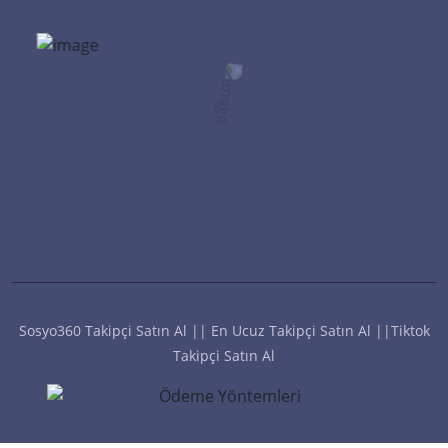
Instagram İzlenme Satın Al
Instagram Canlı Yayın İzlenme Satın Al
Instagram Sosyal Medya Yönetimi
Instagram Fenomen Paketleri
Instagram Keşfet Etkili Paketler
Instagram Hesap Satın Al
Reels İzlenme Hilesi
Twitter İzlenme Hilesi
İnstagram İzlenme Hilesi
Sosyo360 Takipçi Satın Al || En Ucuz Takipçi Satın Al ||Tiktok
Takipçi Satın Al