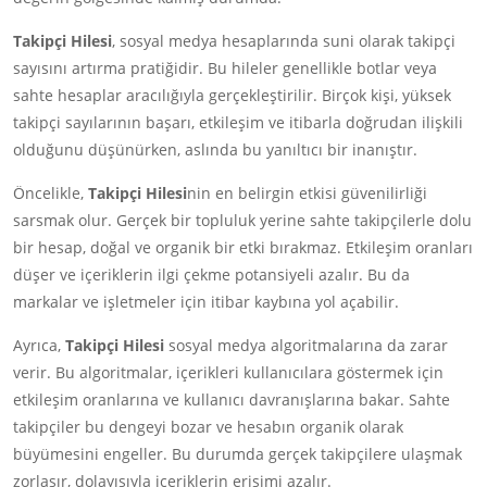
Takipçi Hilesi
, sosyal medya hesaplarında suni olarak takipçi
sayısını artırma pratiğidir. Bu hileler genellikle botlar veya
sahte hesaplar aracılığıyla gerçekleştirilir. Birçok kişi, yüksek
takipçi sayılarının başarı, etkileşim ve itibarla doğrudan ilişkili
olduğunu düşünürken, aslında bu yanıltıcı bir inanıştır.
Öncelikle,
Takipçi Hilesi
nin en belirgin etkisi güvenilirliği
sarsmak olur. Gerçek bir topluluk yerine sahte takipçilerle dolu
bir hesap, doğal ve organik bir etki bırakmaz. Etkileşim oranları
düşer ve içeriklerin ilgi çekme potansiyeli azalır. Bu da
markalar ve işletmeler için itibar kaybına yol açabilir.
Ayrıca,
Takipçi Hilesi
sosyal medya algoritmalarına da zarar
verir. Bu algoritmalar, içerikleri kullanıcılara göstermek için
etkileşim oranlarına ve kullanıcı davranışlarına bakar. Sahte
takipçiler bu dengeyi bozar ve hesabın organik olarak
büyümesini engeller. Bu durumda gerçek takipçilere ulaşmak
zorlaşır, dolayısıyla içeriklerin erişimi azalır.