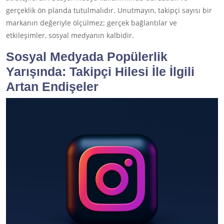
gerçeklik ön planda tutulmalıdır. Unutmayın, takipçi sayısı bir
markanın değeriyle ölçülmez; gerçek bağlantılar ve
etkileşimler, sosyal medyanın kalbidir.
Sosyal Medyada Popülerlik
Yarışında:
Takipçi Hilesi
İle İlgili
Artan Endişeler