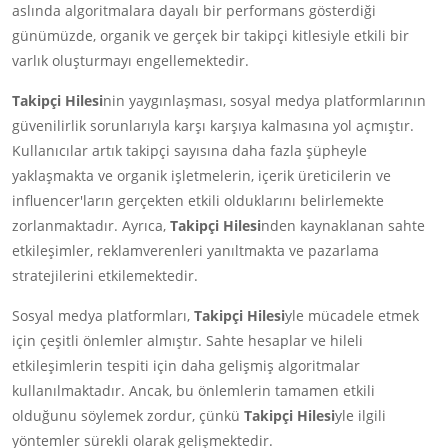
aslında algoritmalara dayalı bir performans gösterdiği
günümüzde, organik ve gerçek bir takipçi kitlesiyle etkili bir
varlık oluşturmayı engellemektedir.
Takipçi Hilesi
nin yaygınlaşması, sosyal medya platformlarının
güvenilirlik sorunlarıyla karşı karşıya kalmasına yol açmıştır.
Kullanıcılar artık takipçi sayısına daha fazla şüpheyle
yaklaşmakta ve organik işletmelerin, içerik üreticilerin ve
influencer'ların gerçekten etkili olduklarını belirlemekte
zorlanmaktadır. Ayrıca,
Takipçi Hilesi
nden kaynaklanan sahte
etkileşimler, reklamverenleri yanıltmakta ve pazarlama
stratejilerini etkilemektedir.
Sosyal medya platformları,
Takipçi Hilesi
yle mücadele etmek
için çeşitli önlemler almıştır. Sahte hesaplar ve hileli
etkileşimlerin tespiti için daha gelişmiş algoritmalar
kullanılmaktadır. Ancak, bu önlemlerin tamamen etkili
olduğunu söylemek zordur, çünkü
Takipçi Hilesi
yle ilgili
yöntemler sürekli olarak gelişmektedir.