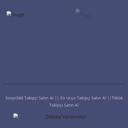
Instagram İzlenme Satın Al
Instagram Canlı Yayın İzlenme Satın Al
Instagram Sosyal Medya Yönetimi
Instagram Fenomen Paketleri
Instagram Keşfet Etkili Paketler
Instagram Hesap Satın Al
Reels İzlenme Hilesi
Twitter İzlenme Hilesi
İnstagram İzlenme Hilesi
Sosyo360 Takipçi Satın Al || En Ucuz Takipçi Satın Al ||Tiktok
Takipçi Satın Al