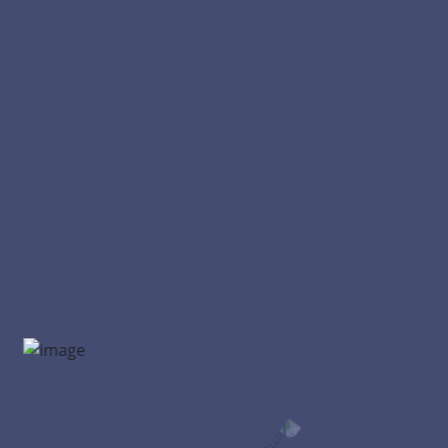
Instagram Reels İzlenme Satın Al
Instagram Türk Hikaye İzlenme
Instagram İGTV İzlenme Satın Al
Twitter İzlenme Satın Al
Facebook İzlenme Satın Al
Tiktok Video İzlenme Satın Al
Youtube İzlenme Satın Al
Instagram İzlenme Satın Al
Instagram Canlı Yayın İzlenme Satın Al
Instagram Sosyal Medya Yönetimi
Instagram Fenomen Paketleri